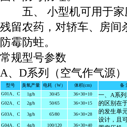
五、 小型机可用于家
残留农药，对轿车、房间
防霉防蛀。
常规型号参数
A、D系列（空气作气源）
型号
臭氧产量
电耗（W）
体积(cm)
备 
G01A、C
1g/h
30/45
36×30×10
一、A系列
的区别在
G02A、C
2g/h
50/65
36×30×15
的发生单
G03A、C
3g/h
65/80
36×30×28
设计，且
G04A、C
4g/h
100/120
36×30×40