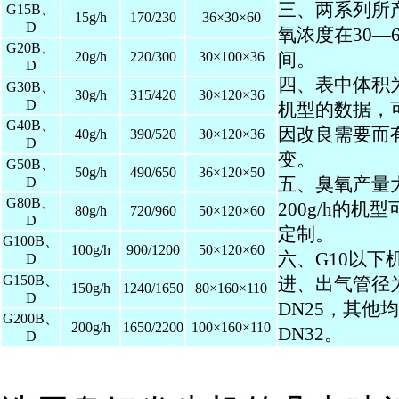
三、两系列所
G15B、
15g/h
170/230
36×30×60
D
氧浓度在30—60
G20B、
20g/h
220/300
30×100×36
间。
D
四、表中体积
G30B、
30g/h
315/420
30×120×36
D
机型的数据，
G40B、
因改良需要而
40g/h
390/520
30×120×36
D
变。
G50B、
50g/h
490/650
36×120×50
D
五、臭氧产量
G80B、
200g/h的机
80g/h
720/960
50×120×60
D
定制。
G100B、
100g/h
900/1200
50×120×60
六、G10以下
D
G150B、
进、出气管径
150g/h
1240/1650
80×160×110
D
DN25，其他
G200B、
200g/h
1650/2200
100×160×110
DN32。
D