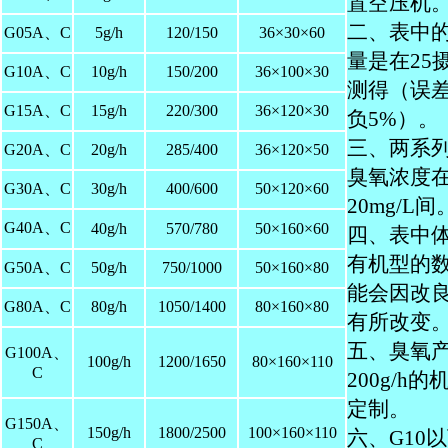
置空压机
二、表中
G05A、C
5g/h
120/150
36×30×60
量是在25
G10A、C
10g/h
150/200
36×100×30
测得（误
G15A、C
15g/h
220/300
36×120×30
负5%）。
三、两系
G20A、C
20g/h
285/400
36×120×50
臭氧浓度在
G30A、C
30g/h
400/600
50×120×60
20mg/L间
G40A、C
40g/h
570/780
50×160×60
四、表中
有机型的
G50A、C
50g/h
750/1000
50×160×80
能会因改
G80A、C
80g/h
1050/1400
80×160×80
有所改变
五、臭氧
G100A、
100g/h
1200/1650
80×160×110
C
200g/h
定制。
G150A、
150g/h
1800/2500
100×160×110
六、G10
C