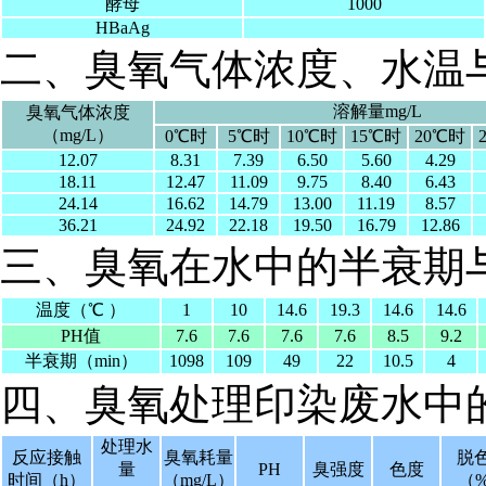
酵母
1000
HBaAg
二、臭氧气体浓度、水温
溶解量mg/L
臭氧气体浓度
（mg/L）
0℃时
5℃时
10℃时
15℃时
20℃时
12.07
8.31
7.39
6.50
5.60
4.29
18.11
12.47
11.09
9.75
8.40
6.43
24.14
16.62
14.79
13.00
11.19
8.57
36.21
24.92
22.18
19.50
16.79
12.86
三、臭氧在水中的半衰期
温度（℃ ）
1
10
14.6
19.3
14.6
14.6
PH值
7.6
7.6
7.6
7.6
8.5
9.2
半衰期（min）
1098
109
49
22
10.5
4
四、臭氧处理印染废水中
处理水
反应接触
臭氧耗量
脱
量
PH
臭强度
色度
时间（h）
（mg/L）
（