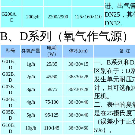
进、出气
DN25，
G200A、
200g/h
2200/2900
125×160×110
C
DN32。
B、D系列（氧气作气源）
电耗
型号
臭氧产量
体积(cm)
备 注
（W）
G01B、
一、B系列和
1g/h
25/35
36×30×15
D
区别在于：D
G02B、
2g/h
45/60
36×30×28
发生单元耐压
D
G03B、
计，且可选配
3g/h
58/75
36×30×28
D
压机。
G04B、
4g/h
75/100
36×30×40
二、表中的臭
D
G05B、
是在25摄氏度
5g/h
95/125
36×30×40
D
（误差小于正
G10B、
10g/h
110/145
36×30×60
5%）。
D