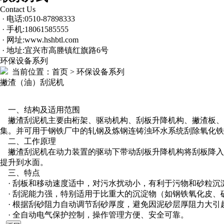
Contact Us
· 电话:0510-87898333
· 手机:18061585555
· 网址:www.hshbtl.com
· 地址:宜兴市高塍镇红旗路6号
环保设备系列
当前位置：
首页 > 环保设备系列
撇渣（油）刮泥机
一、结构及适用范围
撇渣刮泥机主要由桁架、驱动机构、刮板升降机构、撇渣板、
集。并可用于钢铁厂中的轧钢及炼钢连铸浊环水系统刮除氧化
二、工作原理
撇渣刮泥机在动力装置的驱动下带动刮板升降机构将刮板降入
提升到水面。
三、特点
· 刮板和移动速度适中，对污水扰动小，有利于污物和砂粒
· 刮泥能力强，特别适用于比重大的沉淀物（如钢铁氧化皮
· 根据刮砂阻力自动调节刮砂厚度，避免因泥砂层厚阻力大
· 全自动电气保护控制，操作管理方便、安全可靠。