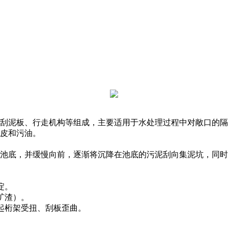
刮泥板、行走机构等组成，主要适用于水处理过程中对敞口的隔
铁皮和污油。
池底，并缓慢向前，逐渐将沉降在池底的污泥刮向集泥坑，同时
沉淀。
、矿渣）。
引起桁架受扭、刮板歪曲。