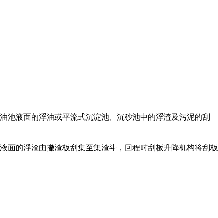
油池液面的浮油或平流式沉淀池、沉砂池中的浮渣及污泥的刮
液面的浮渣由撇渣板刮集至集渣斗，回程时刮板升降机构将刮板