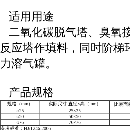
适用用途
二氧化碳脱气塔、臭氧接
反应塔作填料，同时阶梯
力溶气罐。
产品规格
规格（mm）
实际尺寸 直径×高（mm）
比表面
φ25
25×25
φ50
50×50
φ76
76×76
参考标准：HJ/T246-2006